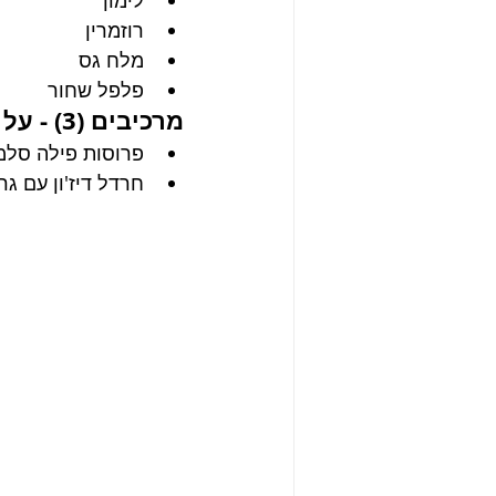
לימון
רוזמרין
מלח גס
פלפל שחור
מרכיבים (3) - על בסיס חרדל
פרוסות פילה סלמו
חרדל דיז'ון עם גר