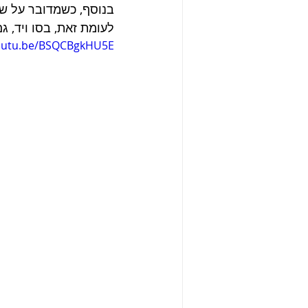
בנוסף, כשמדובר על שי
לעומת זאת, בסו ויד, ג
youtu.be/BSQCBgkHU5E