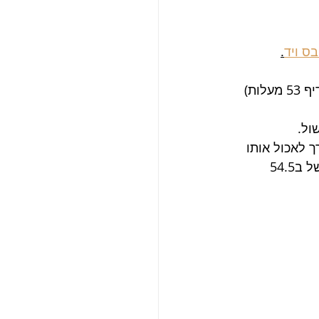
ס ויד
.
אוטמים את השקית, מכניסים למים שחוממו מראש  בטמפרטורה שבחרתם (אני מעדיף 53 מעלות) 
ול.
יש צורך לאכול אותו 
תוך 4 שעות מרגע הבישול. מי שרוצה לאכול את הדג במועד מאוחר יותר, יצטרך לבשל ב54.5 