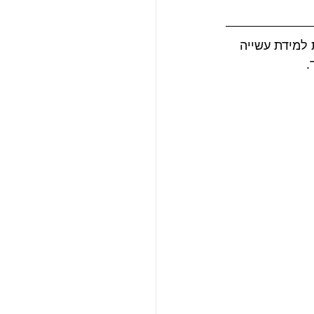
ין 46 מעלות למרקם עדין וחמאתי ועד ל-55 מעלות למידת עשייה 