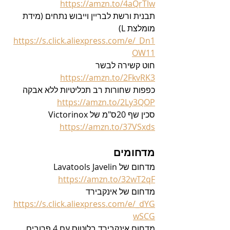
https://amzn.to/4aQrTlw
תבנית ורשת לבריין וייבוש נתחים (מידת 
מומלצת L)
https://s.click.aliexpress.com/e/_Dn1
OW11
חוט קשירה לבשר
https://amzn.to/2FkvRK3
כפפות שחורות רב תכליטיות ללא אבקה
https://amzn.to/2Ly3QOP
סכין שף 20ס"מ של Victorinox 
https://amzn.to/37VSxds
מדחומים
מדחום של Lavatools Javelin
https://amzn.to/32wT2qF
מדחום של אינקבירד
https://s.click.aliexpress.com/e/_dYG
wSCG
מדחום אינקבירד בלוטוס עם 4 פרובים