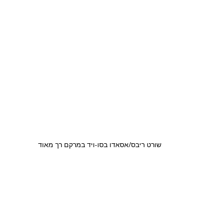
שורט ריבס/אסאדו בסו-ויד במרקם רך מאוד