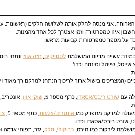
הארוחה, אני מנסה לחלק אותה לשלושה חלקים (ראשונות, עקר
חשבון איזו טמפרטורה וזמן אצטרך לכל אחד מהמנות.
בד על מספר טמפרטורות קבועות מראש:
מידת עשייה מדיום המושלמת 
לסטייקים
, 
חזה אווז
 ונתחי רוס
 שייטל, שייטל וסינטה וכדו'. 
ים (המצריכים בישול ארוך לריכוך הנתח) למרקם רך מאוד ויצי
לה עם 
שורט ריבס/אסאדו
, כתף מספר 5, 
שוקי אווז
, אונטריב, 
עולה למרקם מתפרק כמו
 אונטריב/צלעות
, כתף מספר 5, 
צו
, שורט ריבס/אסאדו וכדו.
שלמת לירקות כמו תירס, 
ברוקולי
, 
סלק
, גזר, תפוחי אדמה ו