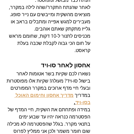
הנתח כבר מבושל ומפוסטר.
לאחר שהנתח התקרר/שהה לילה במקרר, 
מוציאים מהשקית ומייבשים עם נייר סופג.
מעבירים למגש אפייה ומתבלים בראב או 
גלייז מתקתק שאתם אוהבים.
מכניסים לתנור ל-10 דקות, שחומם מראש 
על חום הכי גבוה לקבלת שכבה בעלת 
קראסט.
אחסון לאחר סו-ויד
נשארו לכם שקיות בשר אטומות לאחר 
בישול סו-ויד? מעולה! שקיות אלו מפוסטרות 
ובעלי חיי מדף ארוכים במקרר המפורטים 
במדריך 
מדריך אחסון וחימום האוכל 
בסו-ויד
.
במידה ופתחתם את השקית, חיי המדף של 
הפסטרמה כנראה יהיו עד שבוע ימים 
בתנאי מקרר. בגלל שהפסטרמה לא מכילה 
שום חומר משמר ולכן אני ממליץ לפרוס 