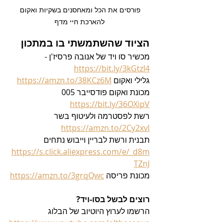
פורסים את הכל ומאחסנים בשקיות ואקום 
להארכת חיי מדף
הציוד שהשתמשתי בו במתכון
מכשיר סו ויד של אנובה פרסיז'ן - 
https://bit.ly/3kGtzI4
גלילי ואקום 
https://amzn.to/38KCz6M
מכונת ואקום פודסייבר 005 
https://bit.ly/36OXipV
רשת לפסטרמה ולעיטוף בשר 
https://amzn.to/2Cy2xvl
תבנית ורשת לבריין וייבוש נתחים  
https://s.click.aliexpress.com/e/_d8m
TZnJ
מכונת פריסה 
https://amzn.to/3grqQwc
רוצים לבשל בסו-ויד?
הרשמו לערוץ היוטיוב של הבלוג 