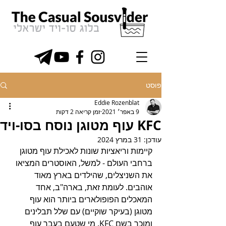
פוסט
Eddie Rozenblat
9 באפר׳ 2021
זמן קריאה 2 דקות
KFC עוף מטוגן נוסח בסו-ויד
עודכן:
31 במרץ 2024
קיימות וריאציות שונות לאכילת עוף מטוגן 
ברחבי העולם - למשל, האוסטרים המציאו 
את השניצלים, שהילדים בארץ מאוד 
אוהבים. לעומת זאת, בארה"ב, אחד 
המאכלים הפופולארים ביותר הוא עוף 
מטוגן (בעיקר שוקיים) עם שלל תבלינים 
ומוכר בשם KFC. מי שטעם בעבר עוף 