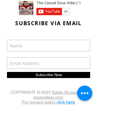
SUBSCRIBE VIA EMAIL
Subscribe Now
COPYRIGHT © 2022
Eddie Rozenblat |
sousvideer.com
For privacy policy
click
here