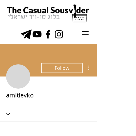
More actions
Follow
amitlevko