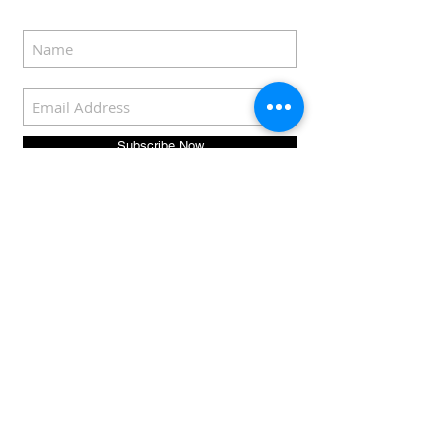
Subscribe Now
COPYRIGHT © 2022
Eddie Rozenblat |
sousvideer.com
For privacy policy
click
here