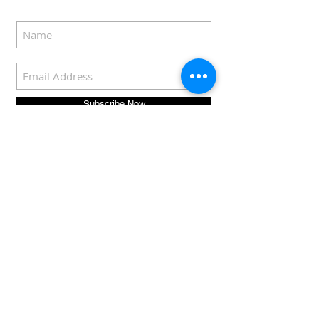
Subscribe Now
COPYRIGHT © 2022
Eddie Rozenblat |
sousvideer.com
For privacy policy
click
here