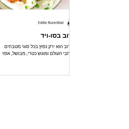
Eddie Rozenblat
כרוב בסו-ויד
הכרוב הוא ירק נפוץ בכל סוגי מטבחים
ברחבי העולם ומוגש כטרי, מבושל, אפוי
ואפילו כבוש. הכרוב קל להכנה ומתאים
לשילוב במנה צמחונית, בשרית ושלל...