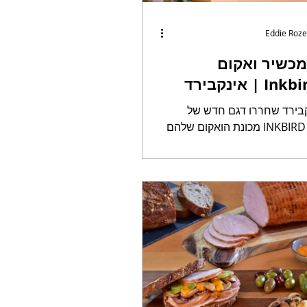
Eddie Roze
מכשיר ואקום
אינקבירד | Inkbird INK-
בירד שחררו דגם חדש של
מכונת הואקום שלהם INKBIRD INK-VS03
עם תג המחיר שעמד על כ200 שקלים מה