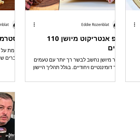
nblat
Eddie Rozenblat
ריפ אנטריקוט מיושן 110
פסטרמה 
ימים
אני מת על
הדברים שת
בשר מיושן נחשב לבשר רך יותר עם טעמים
כנשנוש בכל
יותר דומיננטיים ויחודיים. בגלל תהליך היישון
בבית) וברגע שניסיתי פסטרמה בסו-ויד,...
הארוך שהבשר עובר, הוא מאבד ממשקלו
ונוצר פחת, מה שבסופו...