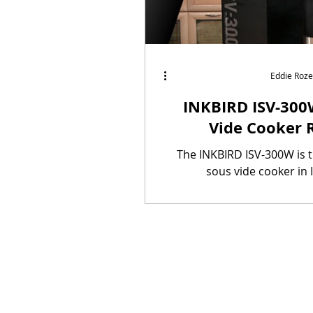
Eddie Roze
INKBIRD ISV-300
Vide Cooker 
The INKBIRD ISV-300W is the fourth
sous vide cooker in
product line - a leadi
company known for its tempe