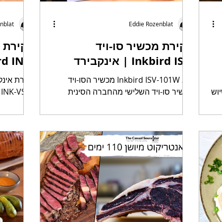
nblat
Eddie Rozenblat
סקירת מכשיר סו-ויד
סקירת 
אינקבירד | Inkbird ISV-
VS03
101W
מכשיר הסו-ויד Inkbird ISV-101W הוא
חברת אינק
וש
מכשיר סו-ויד השלישי מהחברה הסינית
בשם אינקבירד המתמחה בייצור בקרי חום
וביניהם מדי חום המיועדים לבישול....
גרם לי לרכוש אותה ולבדוק האם היא...