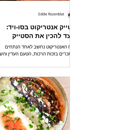
Eddie Rozenblat
סטייק אנטריקוט בסו-ויד:
כיצד להכין את הסטייק
המושלם בשיטת הסו-ויד
נתח האנטריקוט נחשב לאחד הנתחים
הנמכרים בזכות הרכות, הטעם העדין והשי
שלו, מה שגם גורם לו להיות אחד הנתחים
היקרים ביותר בבקר. שיטת...