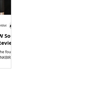
nblat
W Sous
Review
 INKBIRD's
ng Chinese
rature...